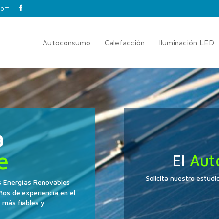
.com
Autoconsumo
Calefacción
Iluminación LED
a
e
El
Aut
Solicita nuestro estud
las Energías Renovables
ños de experiencia en el
s más fiables y