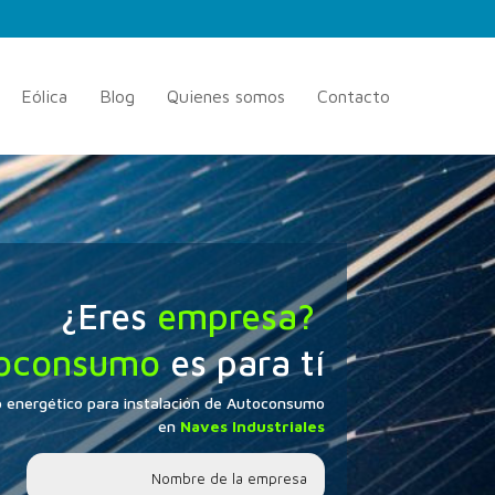
Eólica
Blog
Quienes somos
Contacto
¿Eres
empresa?
oconsumo
es para tí
io energético para instalación de Autoconsumo
en
Naves Industriales