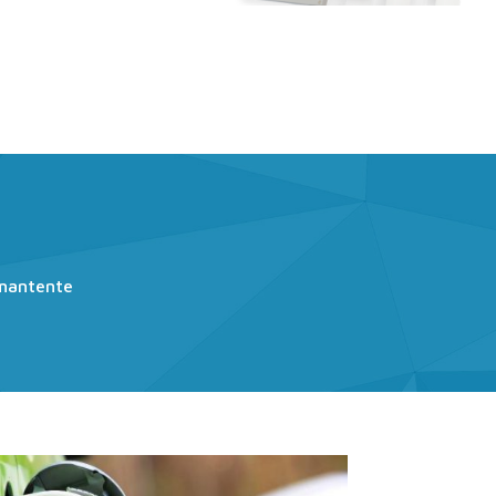
Iluminación LED
S
Ahorro Energético
 mantente