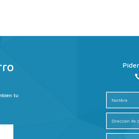
rro
Píden
mbién tu