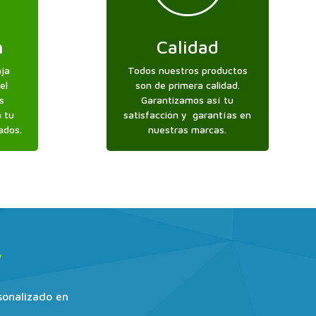
n
Calidad
aja
Todos nuestros productos
el
son de primera calidad.
s
Garantizamos así tu
a tu
satisfacción y garantías en
ados.
nuestras marcas.
y
sonalizado en