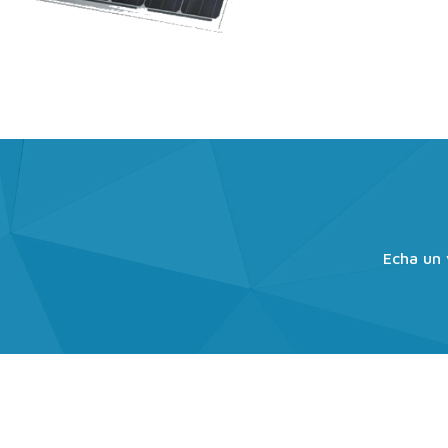
Solar Fotovoltaica
S
Autoconsumo y Bombeos solares
Ag
Echa un 